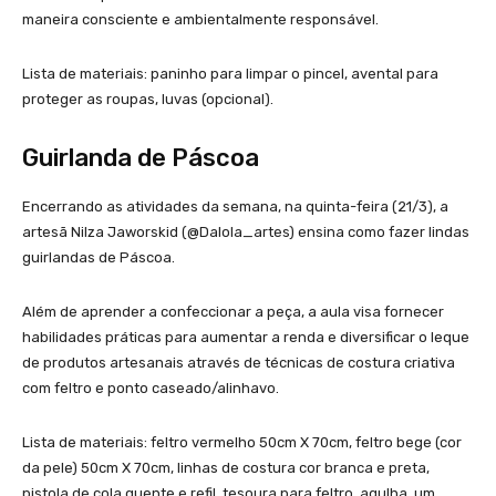
maneira consciente e ambientalmente responsável.
Lista de materiais: paninho para limpar o pincel, avental para
proteger as roupas, luvas (opcional).
Guirlanda de Páscoa
Encerrando as atividades da semana, na quinta-feira (21/3), a
artesã Nilza Jaworskid (@Dalola_artes) ensina como fazer lindas
guirlandas de Páscoa.
Além de aprender a confeccionar a peça, a aula visa fornecer
habilidades práticas para aumentar a renda e diversificar o leque
de produtos artesanais através de técnicas de costura criativa
com feltro e ponto caseado/alinhavo.
Lista de materiais: feltro vermelho 50cm X 70cm, feltro bege (cor
da pele) 50cm X 70cm, linhas de costura cor branca e preta,
pistola de cola quente e refil, tesoura para feltro, agulha, um