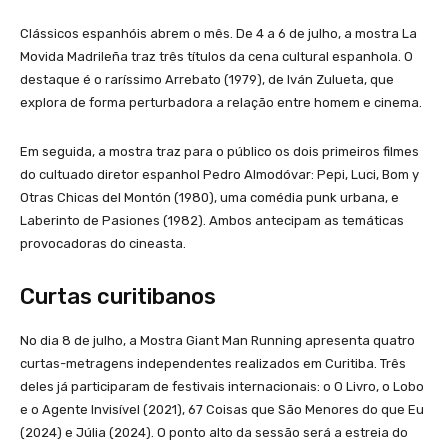
Clássicos espanhóis abrem o mês. De 4 a 6 de julho, a mostra La
Movida Madrileña traz três títulos da cena cultural espanhola. O
destaque é o raríssimo Arrebato (1979), de Iván Zulueta, que
explora de forma perturbadora a relação entre homem e cinema.
Em seguida, a mostra traz para o público os dois primeiros filmes
do cultuado diretor espanhol Pedro Almodóvar: Pepi, Luci, Bom y
Otras Chicas del Montón (1980), uma comédia punk urbana, e
Laberinto de Pasiones (1982). Ambos antecipam as temáticas
provocadoras do cineasta.
Curtas curitibanos
No dia 8 de julho, a Mostra Giant Man Running apresenta quatro
curtas-metragens independentes realizados em Curitiba. Três
deles já participaram de festivais internacionais: o O Livro, o Lobo
e o Agente Invisível (2021), 67 Coisas que São Menores do que Eu
(2024) e Júlia (2024). O ponto alto da sessão será a estreia do