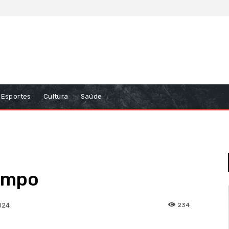
Esportes
Cultura
Saúde
empo
234
024