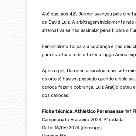
Até que, aos 42′, Julimar avançou pela direit
de David Luiz. A arbitragem inicialmente nã
alternativa se não assinalar pênalti para o Fu
Fernandinho foi para a cobrança e não deu c
para estufar a rede e fazer a Ligga Arena expl
Após o gol, Daronco assinalou mais sete min
os oito já haviam passado quando a bola saiu 
carioca fazer a cobrança. Luiz Araújo bateu
dos cariocas.
Ficha técnica: Athletico Paranaense 1×1 
Campeonato Brasileiro 2024: 9ª rodada
Data: 16/06/2024 (domingo)
Horário: 16h