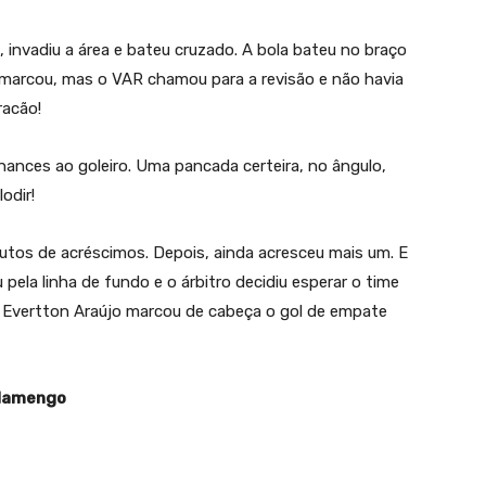
a, invadiu a área e bateu cruzado. A bola bateu no braço
o marcou, mas o VAR chamou para a revisão e não havia
racão!
hances ao goleiro. Uma pancada certeira, no ângulo,
odir!
utos de acréscimos. Depois, ainda acresceu mais um. E
pela linha de fundo e o árbitro decidiu esperar o time
 e Evertton Araújo marcou de cabeça o gol de empate
Flamengo