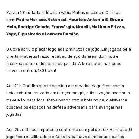
Para a 10ª rodada, o técnico Fábio Matias escalou o Coritiba
com:
Pedro Morisco, Natanael, Mauricio Antonio ©, Bruno
Melo, Rodrigo Gelado, Fransérgio, Morelli, Matheus Frizzo,
Yago, Figueiredo e Leandro Damião.
O Coxa abriu o placar logo aos 2 minutos de jogo. Em jogada pela
direita, Matheus Frizzo recebeu dentro da área, dominou e
finalizou rasteiro de perna esquerda. A bola bateu nas duas
traves e entrou, 1×0 Coxa!
Aos 7’, o Coritiba quase ampliou o marcador. Yago ficou com a
bola e chutou cruzado em direção ao gol, a finalização acertou a
trave e foi para fora. Trabalhando com a bola no pé, o alviverde
buscava os espaços na defesa adversária para avançar nas
jogadas.
Aos 25’, o Goiás empatou o confronto com gol de Luiz Henrique. O
jogo ficou equilibrado e o Coxa trabalhava com toques curtos