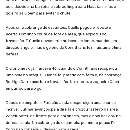
bola desviou na barreira e sobrou limpa para Mastriani, mas o
goleiro saiu bem para evitar o chute.
Após uma cobrança de escanteio, Cuello pegou o rebote e
acertou um lindo chute de fora da área, que explodiu no
travessão. E Cuello novamente arriscou de longe, mandou em
direção ângulo, mas o goleiro do Corinthians fez mais uma ótima
defesa.
O cronômetro já marcava 46′ quando o Corinthians recuperou
uma bola no ataque. O lance foi parado com falta e, na cobrança,
Rodrigo Garro acertou o travessão. No rebote, o zagueiro Cacá
empurrou para o gol.
Depois do empate, o Furacão ainda desperdiçou uma chance
incrível. Julimar avançou pela direita e cruzou rasteiro na área.
Zapelli bateu de frente para o gol aberto, mas a bola desviou na
defesa e saiu. Na cobrança do escanteio, por muito pouco Di
Yorio não conseguiu desviar para a rede.