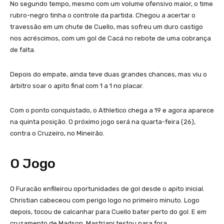
No segundo tempo, mesmo com um volume ofensivo maior, o time
rubro-negro tinha o controle da partida. Chegou a acertar o
travessão em um chute de Cuello, mas sofreu um duro castigo
nos acréscimos, com um gol de Cacá no rebote de uma cobrança
de falta.
Depois do empate, ainda teve duas grandes chances, mas viu o
árbitro soar o apito final com 1 a 1 no placar.
Com o ponto conquistado, o Athletico chega a 19 e agora aparece
na quinta posição. O próximo jogo será na quarta-feira (26),
contra o Cruzeiro, no Mineirão.
O Jogo
O Furacão enfileirou oportunidades de gol desde o apito inicial.
Christian cabeceou com perigo logo no primeiro minuto. Logo
depois, tocou de calcanhar para Cuello bater perto do gol. E em
cruzamento de Madson, Mastriani testou para fora.