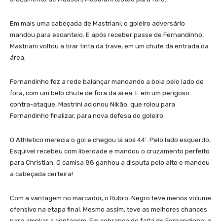
Em mais uma cabeçada de Mastriani, o goleiro adversário
mandou para escanteio. E após receber passe de Fernandinho,
Mastriani voltou a tirar tinta da trave, em um chute da entrada da
área.
Fernandinho fez a rede balançar mandando a bola pelo lado de
fora, com um belo chute de fora da área. E em um perigoso
contra-ataque, Mastrini acionou Nikão, que rolou para
Fernandinho finalizar, para nova defesa do goleiro.
O Athletico merecia o gol e chegou lá aos 44′. Pelo lado esquerdo,
Esquivel recebeu com liberdade e mandou o cruzamento perfeito
para Christian. O camisa 88 ganhou a disputa pelo alto e mandou
a cabeçada certeira!
Com a vantagem no marcador, o Rubro-Negro teve menos volume
ofensivo na etapa final. Mesmo assim, teve as melhores chances
para ampliar a contagem. Em cobrança de falta de Fernandinho, a