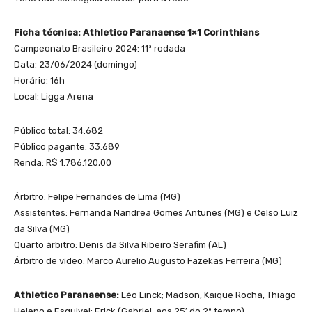
Ficha técnica: Athletico Paranaense 1×1 Corinthians
Campeonato Brasileiro 2024: 11ª rodada
Data: 23/06/2024 (domingo)
Horário: 16h
Local: Ligga Arena
Público total: 34.682
Público pagante: 33.689
Renda: R$ 1.786.120,00
Árbitro: Felipe Fernandes de Lima (MG)
Assistentes: Fernanda Nandrea Gomes Antunes (MG) e Celso Luiz
da Silva (MG)
Quarto árbitro: Denis da Silva Ribeiro Serafim (AL)
Árbitro de vídeo: Marco Aurelio Augusto Fazekas Ferreira (MG)
Athletico Paranaense:
Léo Linck; Madson, Kaique Rocha, Thiago
Heleno e Esquivel; Erick (Gabriel, aos 25′ do 2º tempo),