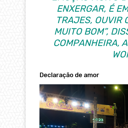
ENXERGAR, É E
TRAJES, OUVIR O
MUITO BOM”, DI
COMPANHEIRA, 
WO
Declaração de amor