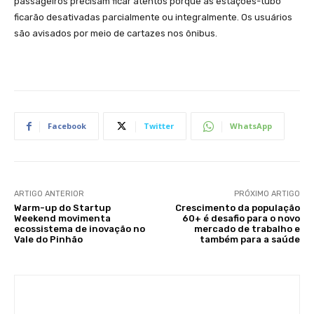
passageiros precisam ficar atentos porque as estações-tubo
ficarão desativadas parcialmente ou integralmente. Os usuários
são avisados por meio de cartazes nos ônibus.
Facebook
Twitter
WhatsApp
ARTIGO ANTERIOR
PRÓXIMO ARTIGO
Warm-up do Startup
Crescimento da população
Weekend movimenta
60+ é desafio para o novo
ecossistema de inovação no
mercado de trabalho e
Vale do Pinhão
também para a saúde