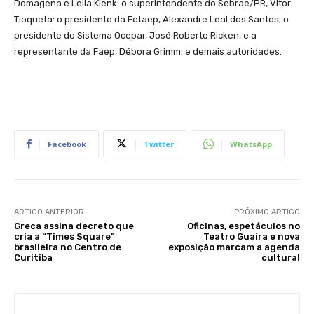
Domagena e Leila Klenk: o superintendente do Sebrae/PR, Vitor
Tioqueta: o presidente da Fetaep, Alexandre Leal dos Santos; o
presidente do Sistema Ocepar, José Roberto Ricken, e a
representante da Faep, Débora Grimm; e demais autoridades.
Facebook
Twitter
WhatsApp
ARTIGO ANTERIOR
PRÓXIMO ARTIGO
Greca assina decreto que
Oficinas, espetáculos no
cria a “Times Square”
Teatro Guaíra e nova
brasileira no Centro de
exposição marcam a agenda
Curitiba
cultural