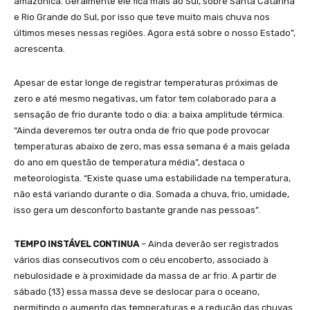
amazônica. Geralmente ele fica mais ao Sul, sobre Santa Catarina
e Rio Grande do Sul, por isso que teve muito mais chuva nos
últimos meses nessas regiões. Agora está sobre o nosso Estado”,
acrescenta.
Apesar de estar longe de registrar temperaturas próximas de
zero e até mesmo negativas, um fator tem colaborado para a
sensação de frio durante todo o dia: a baixa amplitude térmica.
“Ainda deveremos ter outra onda de frio que pode provocar
temperaturas abaixo de zero, mas essa semana é a mais gelada
do ano em questão de temperatura média”, destaca o
meteorologista. “Existe quase uma estabilidade na temperatura,
não está variando durante o dia. Somada a chuva, frio, umidade,
isso gera um desconforto bastante grande nas pessoas”.
TEMPO INSTÁVEL CONTINUA
– Ainda deverão ser registrados
vários dias consecutivos com o céu encoberto, associado à
nebulosidade e à proximidade da massa de ar frio. A partir de
sábado (13) essa massa deve se deslocar para o oceano,
permitindo o aumento das temperaturas e a redução das chuvas.