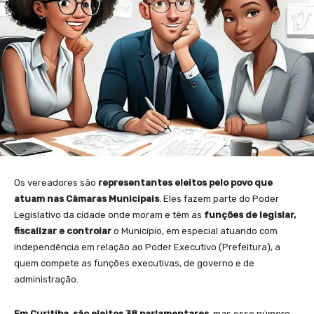
Os vereadores são
representantes
eleitos pelo
povo
que
atuam nas Câmaras Municipais
. Eles fazem parte do Poder
Legislativo da cidade onde moram e têm as
funções
de
legisla
r
,
fiscaliza
r
e control
ar
o Município, em especial atuando com
independência em relação ao Poder Executivo (Prefeitura), a
quem compete as funções executivas, de governo e de
administração.
Em Curitiba, são eleitos 38 parlamentares,
mas esse número