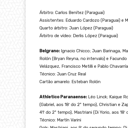
Árbitro: Carlos Benítez (Paraguai)
Assistentes: Eduardo Cardozo (Paraguai) e Mi
Quarto árbitro: Juan López (Paraguai)
Árbitro de vídeo: Derlis López (Paraguai)
Belgrano:
Ignacio Chicco; Juan Barinaga, Ma
Rolón (Bryan Reyna, no intervalo) e Facundo
Velázquez, Francisco Metilli e Pablo Chavarrí
Técnico: Juan Cruz Real
Cartão amarelo: Esteban Rolón
Athletico Paranaense:
Léo Linck; Kaique Ro
(Gabriel, aos 18′ do 2º tempo), Christian e Za
41′ do 2º tempo), Mastriani (Di Yorio, aos 18
Técnico: Martín Varini
Gols: Mastriani, aos 9′ do segundo tempo; D