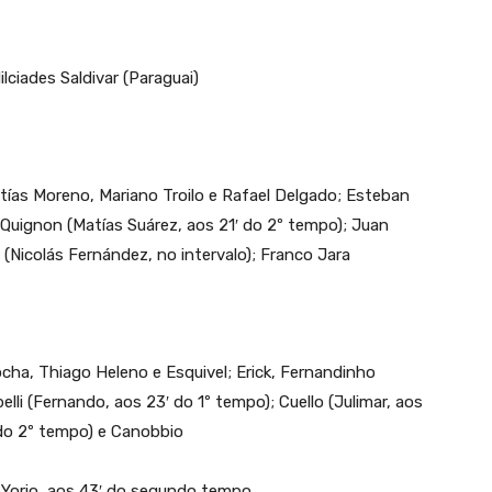
lciades Saldivar (Paraguai)
tías Moreno, Mariano Troilo e Rafael Delgado; Esteban
 Quignon (Matías Suárez, aos 21′ do 2º tempo); Juan
a (Nicolás Fernández, no intervalo); Franco Jara
cha, Thiago Heleno e Esquivel; Erick, Fernandinho
pelli (Fernando, aos 23′ do 1º tempo); Cuello (Julimar, aos
′ do 2º tempo) e Canobbio
i Yorio, aos 43′ do segundo tempo