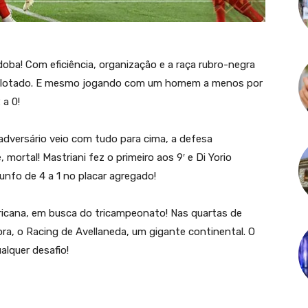
oba! Com eficiência, organização e a raça rubro-negra
es lotado. E mesmo jogando com um homem a menos por
 a 0!
 adversário veio com tudo para cima, a defesa
 mortal! Mastriani fez o primeiro aos 9′ e Di Yorio
riunfo de 4 a 1 no placar agregado!
cana, em busca do tricampeonato! Nas quartas de
ora, o Racing de Avellaneda, um gigante continental. O
lquer desafio!