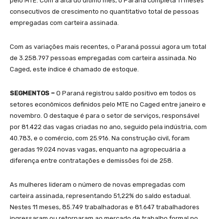
pelo MTE. Com a alta do último mês, o Paraná completa 11 meses
consecutivos de crescimento no quantitativo total de pessoas
empregadas com carteira assinada.
Com as variações mais recentes, o Paraná possui agora um total
de 3.258.797 pessoas empregadas com carteira assinada. No
Caged, este índice é chamado de estoque.
SEGMENTOS –
O Paraná registrou saldo positivo em todos os
setores econômicos definidos pelo MTE no Caged entre janeiro e
novembro. O destaque é para o setor de serviços, responsável
por 81.422 das vagas criadas no ano, seguido pela indústria, com
40.783, e o comércio, com 25.916. Na construção civil, foram
geradas 19.024 novas vagas, enquanto na agropecuária a
diferença entre contratações e demissões foi de 258.
As mulheres lideram o número de novas empregadas com
carteira assinada, representando 51,22% do saldo estadual.
Nestes 11 meses, 85.749 trabalhadoras e 81.647 trabalhadores
ingressaram ou retornaram ao mercado de trabalho formal no