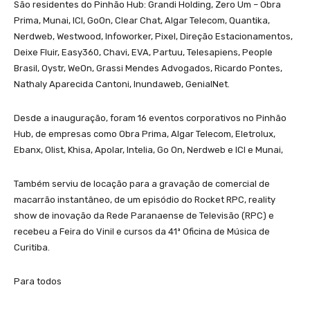
São residentes do Pinhão Hub: Grandi Holding, Zero Um – Obra
Prima, Munai, ICI, GoOn, Clear Chat, Algar Telecom, Quantika,
Nerdweb, Westwood, Infoworker, Pixel, Direção Estacionamentos,
Deixe Fluir, Easy360, Chavi, EVA, Partuu, Telesapiens, People
Brasil, Oystr, WeOn, Grassi Mendes Advogados, Ricardo Pontes,
Nathaly Aparecida Cantoni, Inundaweb, GenialNet.
Desde a inauguração, foram 16 eventos corporativos no Pinhão
Hub, de empresas como Obra Prima, Algar Telecom, Eletrolux,
Ebanx, Olist, Khisa, Apolar, Intelia, Go On, Nerdweb e ICI e Munai,
Também serviu de locação para a gravação de comercial de
macarrão instantâneo, de um episódio do Rocket RPC, reality
show de inovação da Rede Paranaense de Televisão (RPC) e
recebeu a Feira do Vinil e cursos da 41ª Oficina de Música de
Curitiba.
Para todos