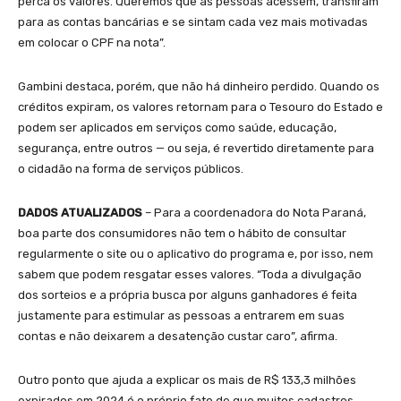
perca os valores. Queremos que as pessoas acessem, transfiram
para as contas bancárias e se sintam cada vez mais motivadas
em colocar o CPF na nota”.
Gambini destaca, porém, que não há dinheiro perdido. Quando os
créditos expiram, os valores retornam para o Tesouro do Estado e
podem ser aplicados em serviços como saúde, educação,
segurança, entre outros — ou seja, é revertido diretamente para
o cidadão na forma de serviços públicos.
DADOS ATUALIZADOS
– Para a coordenadora do Nota Paraná,
boa parte dos consumidores não tem o hábito de consultar
regularmente o site ou o aplicativo do programa e, por isso, nem
sabem que podem resgatar esses valores. “Toda a divulgação
dos sorteios e a própria busca por alguns ganhadores é feita
justamente para estimular as pessoas a entrarem em suas
contas e não deixarem a desatenção custar caro”, afirma.
Outro ponto que ajuda a explicar os mais de R$ 133,3 milhões
expirados em 2024 é o próprio fato de que muitos cadastros