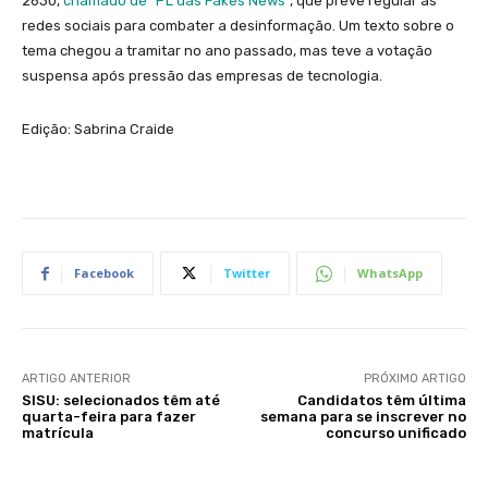
2630,
chamado de “PL das Fakes News”
, que prevê regular as
redes sociais para combater a desinformação. Um texto sobre o
tema chegou a tramitar no ano passado, mas teve a votação
suspensa após pressão das empresas de tecnologia.
Edição: Sabrina Craide
Facebook
Twitter
WhatsApp
ARTIGO ANTERIOR
PRÓXIMO ARTIGO
SISU: selecionados têm até
Candidatos têm última
quarta-feira para fazer
semana para se inscrever no
matrícula
concurso unificado