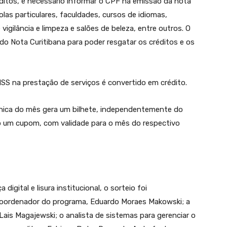
réditos, é necessário informar o CPF na emissão da nota
las particulares, faculdades, cursos de idiomas,
vigilância e limpeza e salões de beleza, entre outros. O
 do Nota Curitibana para poder resgatar os créditos e os
SS na prestação de serviços é convertido em crédito.
trônica do mês gera um bilhete, independentemente do
ado um cupom, com validade para o mês do respectivo
digital e lisura institucional, o sorteio foi
oordenador do programa, Eduardo Moraes Makowski; a
 Lais Magajewski; o analista de sistemas para gerenciar o