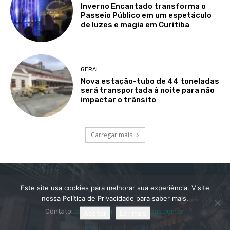
Inverno Encantado transforma o
Passeio Público em um espetáculo
de luzes e magia em Curitiba
GERAL
Nova estação-tubo de 44 toneladas
será transportada à noite para não
impactar o trânsito
Carregar mais
Este site usa cookies para melhorar sua experiência. Visite
nossa Política de Privacidade para saber mais.
Contato:
contato@jornaldoreboucas.com.br
Aceitar
Ler mais