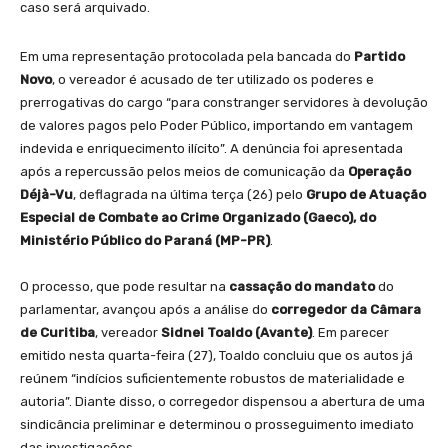
caso será arquivado.
Em uma representação protocolada pela bancada do
Partido
Novo
, o vereador é acusado de ter utilizado os poderes e
prerrogativas do cargo “para constranger servidores à devolução
de valores pagos pelo Poder Público, importando em vantagem
indevida e enriquecimento ilícito”. A denúncia foi apresentada
após a repercussão pelos meios de comunicação da
Operação
Déjà-Vu
, deflagrada na última terça (26) pelo
Grupo de Atuação
Especial de Combate ao Crime Organizado (
Gaeco
), do
Ministério Público do Paraná (MP-PR)
.
O processo, que pode resultar na
cassação do mandato
do
parlamentar, avançou após a análise do
corregedor da Câmara
de Curitiba
, vereador
Sidnei Toaldo (Avante)
. Em parecer
emitido nesta quarta-feira (27), Toaldo concluiu que os autos já
reúnem “indícios suficientemente robustos de materialidade e
autoria”. Diante disso, o corregedor dispensou a abertura de uma
sindicância preliminar e determinou o prosseguimento imediato
das investigações.