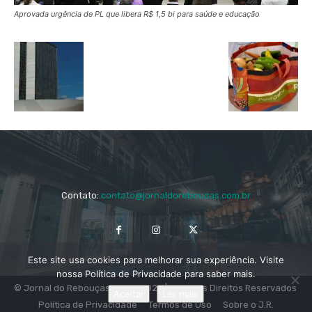
Aprovada urgência de PL que libera R$ 1,5 bi para saúde e educação
Contato:
contato@jornaldoreboucas.com.br
Este site usa cookies para melhorar sua experiência. Visite
nossa Política de Privacidade para saber mais.
© Jornal do Rebouças 2014 - 2024 | Todos os Direitos Reservados
Aceitar
Ler mais
Política de Privacidade
Termos de Uso
Sobre o J.R.