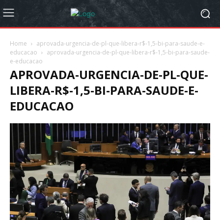
Home
aprovada-urgencia-de-pl-que-libera-r$-1,5-bi-para-saude-e-
educacao
aprovada-urgencia-de-pl-que-libera-r$-1,5-bi-para-saude-
e-educacao
APROVADA-URGENCIA-DE-PL-QUE-
LIBERA-R$-1,5-BI-PARA-SAUDE-E-
EDUCACAO