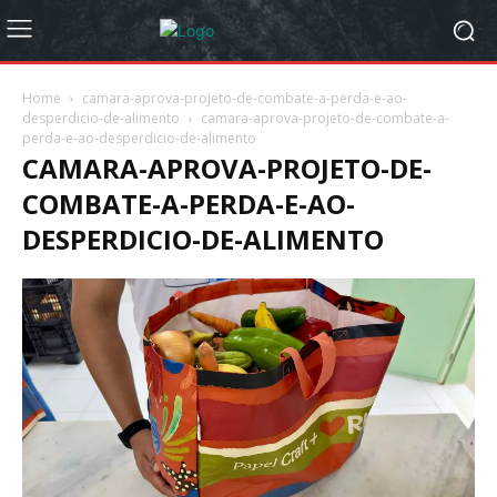
Home
camara-aprova-projeto-de-combate-a-perda-e-ao-
desperdicio-de-alimento
camara-aprova-projeto-de-combate-a-
perda-e-ao-desperdicio-de-alimento
CAMARA-APROVA-PROJETO-DE-
COMBATE-A-PERDA-E-AO-
DESPERDICIO-DE-ALIMENTO