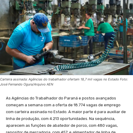
Carteira assinada: Agências do trabalhador ofertam 18,7 mil vagas no Estado Foto:
José Fernando Ogura/Arquivo AEN
As Agências do Trabalhador do Paraná e postos avançados
começam a semana com a oferta de 18.774 vagas de emprego
com carteira assinada no Estado. A maior parte é para auxiliar de
linha de produção, com 4.213 oportunidades. Na sequência,
aparecem as funções de abatedor de porco, com 480 vagas,
repositor de mercadoria, com 457, e alimentador de linha de