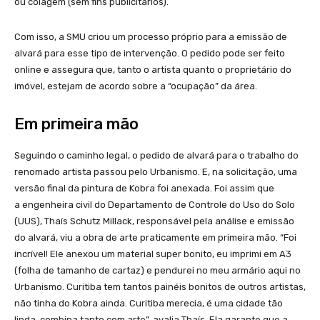
ou colagem (sem fins publicitários).
Com isso, a SMU criou um processo próprio para a emissão de
alvará para esse tipo de intervenção. O pedido pode ser feito
online e assegura que, tanto o artista quanto o proprietário do
imóvel, estejam de acordo sobre a “ocupação” da área.
Em primeira mão
Seguindo o caminho legal, o pedido de alvará para o trabalho do
renomado artista passou pelo Urbanismo. E, na solicitação, uma
versão final da pintura de Kobra foi anexada. Foi assim que
a engenheira civil do Departamento de Controle do Uso do Solo
(UUS), Thaís Schutz Millack, responsável pela análise e emissão
do alvará, viu a obra de arte praticamente em primeira mão. “Foi
incrível! Ele anexou um material super bonito, eu imprimi em A3
(folha de tamanho de cartaz) e pendurei no meu armário aqui no
Urbanismo. Curitiba tem tantos painéis bonitos de outros artistas,
não tinha do Kobra ainda. Curitiba merecia, é uma cidade tão
linda, combina tanto com arte”, avalia Thaís. Ela garante que a