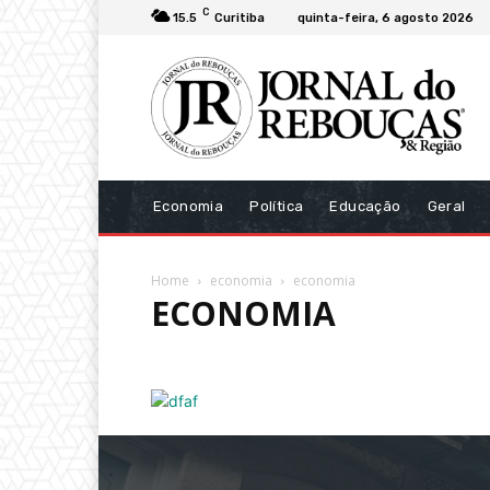
C
15.5
Curitiba
quinta-feira, 6 agosto 2026
Economia
Política
Educação
Geral
Home
economia
economia
ECONOMIA