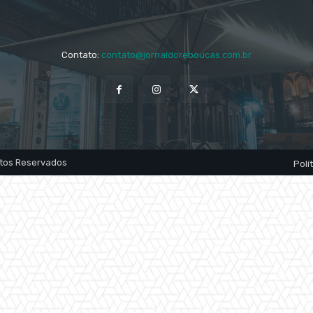
Contato:
contato@jornaldoreboucas.com.br
itos Reservados
Polí