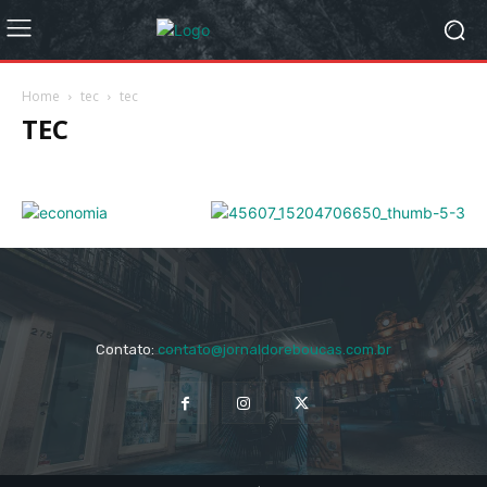
Home
tec
tec
TEC
Contato:
contato@jornaldoreboucas.com.br