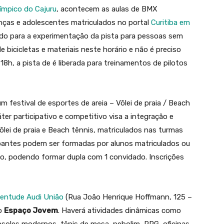
ímpico do Cajuru
, acontecem as aulas de BMX
ianças e adolescentes matriculados no portal
Curitiba em
ltado para a experimentação da pista para pessoas sem
 bicicletas e materiais neste horário e não é preciso
 18h, a pista de é liberada para treinamentos de pilotos
 festival de esportes de areia – Vôlei de praia / Beach
ter participativo e competitivo visa a integração e
lei de praia e Beach tênnis, matriculados nas turmas
cipantes podem ser formadas por alunos matriculados ou
no, podendo formar dupla com 1 convidado. Inscrições
entude Audi União
(Rua João Henrique Hoffmann, 125 –
 o
Espaço Jovem
. Haverá atividades dinâmicas como
nsoles modernos, tênis de mesa, pebolim, RPG, oficinas