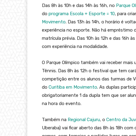
Das 8h às 10h e das 14h às 16h, no
Parque Ol
do
programa Escola + Esporte = 10
, para cr
Movimento
. Das 13h às 14h, o horário é vo
experiência no esporte. Não há empréstimo de
matrícula prévia. Das 10h às 12h e das 16h às
com experiência na modalidade.
O Parque Olímpico também vai receber mais um
Tênnis. Das 8h às 12h o festival que tem cará
competição entre os alunos das turmas de Vô
do
Curitiba em Movimento
. As duplas parti
obrigatoriamente 1 da dupla tem que ser alu
na hora do evento.
Também na
Regional Cajuru
, o
Centro da Juv
Uberaba) vai ficar aberto das 8h às 18h com
games, com torneios e partidas livres em co