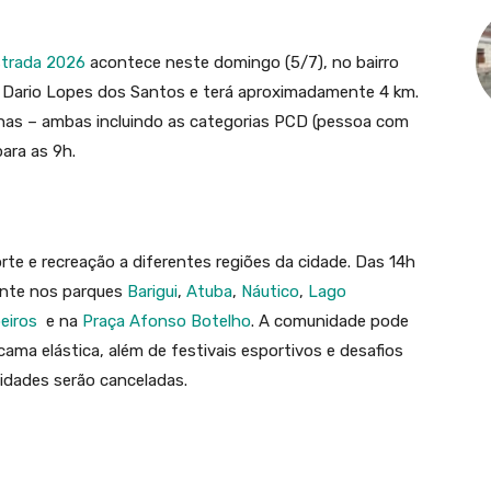
Estrada 2026
acontece neste domingo (5/7), no bairro
a Dario Lopes dos Santos e terá aproximadamente 4 km.
inas – ambas incluindo as categorias PCD (pessoa com
 para as 9h.
rte e recreação a diferentes regiões da cidade. Das 14h
ente nos parques
Barigui
,
Atuba
,
Náutico
,
Lago
eiros
e na
Praça Afonso Botelho
. A comunidade pode
cama elástica, além de festivais esportivos e desafios
vidades serão canceladas.