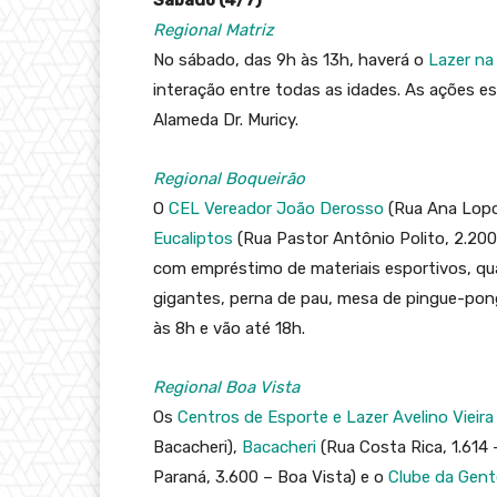
Regional Matriz
No sábado, das 9h às 13h, haverá o
Lazer na
interação entre todas as idades. As ações e
Alameda Dr. Muricy.
Regional Boqueirão
O
CEL Vereador João Derosso
(Rua Ana Lopo
Eucaliptos
(Rua Pastor Antônio Polito, 2.200
com empréstimo de materiais esportivos, qua
gigantes, perna de pau, mesa de pingue-pon
às 8h e vão até 18h.
Regional Boa Vista
Os
Centros de Esporte e Lazer Avelino Vieira
Bacacheri),
Bacacheri
(Rua Costa Rica, 1.614 
Paraná, 3.600 – Boa Vista) e o
Clube da Gent