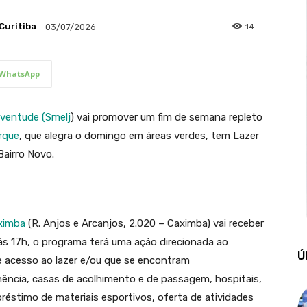
Curitiba
14
03/07/2026
WhatsApp
uventude (
Smelj
) vai promover um fim de semana repleto
rque
, que alegra o domingo em áreas verdes, tem Lazer
 Bairro Novo.
ximba
(R. Anjos e Arcanjos, 2.020 – Caximba) vai receber
às 17h, o programa terá uma ação direcionada ao
Ú
 acesso ao lazer e/ou que se encontram
anência, casas de acolhimento e de passagem, hospitais,
éstimo de materiais esportivos, oferta de atividades