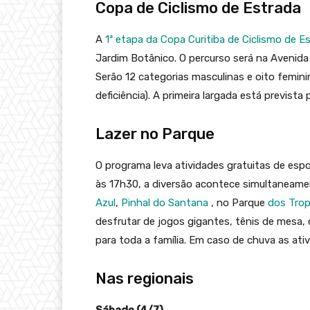
Copa de Ciclismo de Estrada
A
1ª etapa da Copa Curitiba de Ciclismo de 
Jardim Botânico. O percurso será na Avenid
Serão 12 categorias masculinas e oito femin
deficiência). A primeira largada está prevista
Lazer no Parque
O programa leva atividades gratuitas de espo
às 17h30, a diversão acontece simultaneam
Azul
,
Pinhal do Santana
, no Parque
dos Trop
desfrutar de jogos gigantes, tênis de mesa, 
para toda a família. Em caso de chuva as ati
Nas regionais
Sábado (4/7)