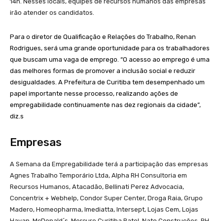
14h. Nesses locais, equipes de recursos humanos das empresas
irão atender os candidatos.
Para o diretor de Qualificação e Relações do Trabalho, Renan
Rodrigues, será uma grande oportunidade para os trabalhadores
que buscam uma vaga de emprego. “O acesso ao emprego é uma
das melhores formas de promover a inclusão social e reduzir
desigualdades. A Prefeitura de Curitiba tem desempenhado um
papel importante nesse processo, realizando ações de
empregabilidade continuamente nas dez regionais da cidade”,
diz.s
Empresas
A Semana da Empregabilidade terá a participação das empresas
Agnes Trabalho Temporário Ltda, Alpha RH Consultoria em
Recursos Humanos, Atacadão, Bellinati Perez Advocacia,
Concentrix + Webhelp, Condor Super Center, Droga Raia, Grupo
Madero, Homeopharma, Imediatta, Intersept, Lojas Cem, Lojas
Havan, McDonald´s, Mercure Curitiba Batel, Nato Construções, RH