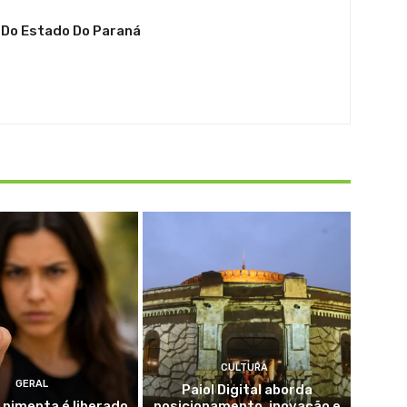
 Do Estado Do Paraná
CULTURA
GERAL
Paiol Digital aborda
 pimenta é liberado
posicionamento, inovação e