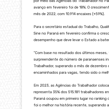
por meio das Agências do Trabalhador no Par
avanço em fevereiro foi de 18%. O crescime
mês de 2022, com 10.914 encaixes (+59%).
Para o secretário estadual do Trabalho, Qual
Sine no Paraná em fevereiro confirma o cres
desempenho que deve levar o Estado a bater
“Com base no resultado dos últimos meses,
surpreendente do número de paranaenses in
Trabalhador, superando o mês de dezembro de
encaminhados para vagas, tendo sido o me
Em 2023, as Agências do Trabalhador coloc
representa 35% dos 515.181 trabalhadores en
Paraná ocupou em primeiro lugar no rankin
foi o melhor na história recente, superando