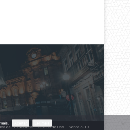
mais.
Aceitar
Ler mais
tica de Privacidade
Termos de Uso
Sobre o J.R.