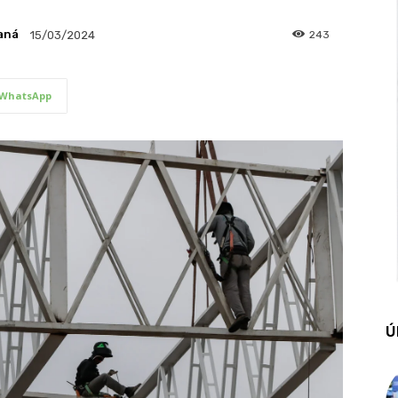
aná
243
15/03/2024
WhatsApp
Ú