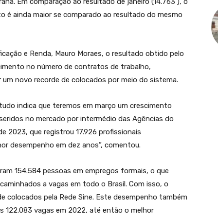
aná. Em comparação ao resultado de janeiro (14.763 ), o
nto é ainda maior se comparado ao resultado do mesmo
ificação e Renda, Mauro Moraes, o resultado obtido pelo
cimento no número de contratos de trabalho,
 um novo recorde de colocados por meio do sistema.
 tudo indica que teremos em março um crescimento
seridos no mercado por intermédio das Agências do
 2023, que registrou 17.926 profissionais
lhor desempenho em dez anos”, comentou.
aram 154.584 pessoas em empregos formais, o que
caminhados a vagas em todo o Brasil. Com isso, o
g de colocados pela Rede Sine. Este desempenho também
 as 122.083 vagas em 2022, até então o melhor