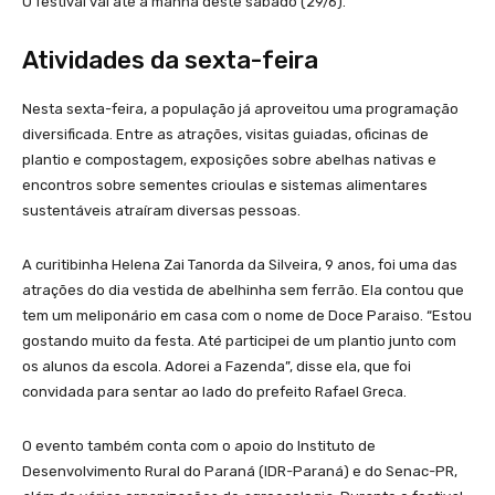
O festival vai até a manhã deste sábado (29/6).
Atividades da sexta-feira
Nesta sexta-feira, a população já aproveitou uma programação
diversificada. Entre as atrações, visitas guiadas, oficinas de
plantio e compostagem, exposições sobre abelhas nativas e
encontros sobre sementes crioulas e sistemas alimentares
sustentáveis atraíram diversas pessoas.
A curitibinha Helena Zai Tanorda da Silveira, 9 anos, foi uma das
atrações do dia vestida de abelhinha sem ferrão. Ela contou que
tem um meliponário em casa com o nome de Doce Paraiso. “Estou
gostando muito da festa. Até participei de um plantio junto com
os alunos da escola. Adorei a Fazenda”, disse ela, que foi
convidada para sentar ao lado do prefeito Rafael Greca.
O evento também conta com o apoio do Instituto de
Desenvolvimento Rural do Paraná (IDR-Paraná) e do Senac-PR,