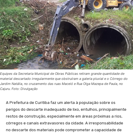
Equipes da Secretaria Municipal de Obras Públicas retiram grande quantidade de
material descartado irregularmente que obstruíram a galeria pluvial e o Córrego do
Jardim Natália, no cruzamento das ruas Maceió e Rua Olga Mazepa de Paula, no
Cajuru. Foto: Divulgação
A Prefeitura de Curitiba faz um alerta à população sobre os
perigos do descarte inadequado de lixo, entulhos, principalmente
restos de construção, especialmente em áreas próximas a rios,
córregos e canais extravasores da cidade. A irresponsabilidade
no descarte dos materiais pode comprometer a capacidade de