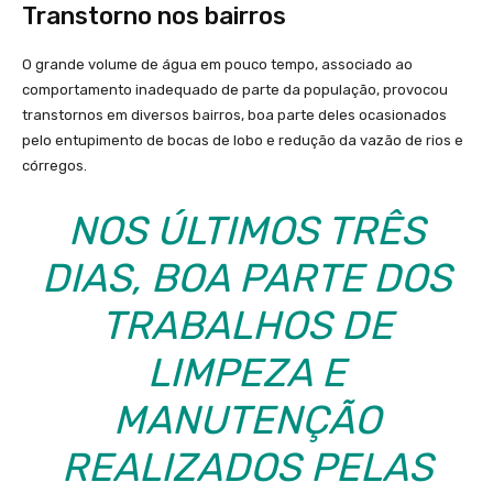
Transtorno nos bairros
O grande volume de água em pouco tempo, associado ao
comportamento inadequado de parte da população, provocou
transtornos em diversos bairros, boa parte deles ocasionados
pelo entupimento de bocas de lobo e redução da vazão de rios e
córregos.
NOS ÚLTIMOS TRÊS
DIAS, BOA PARTE DOS
TRABALHOS DE
LIMPEZA E
MANUTENÇÃO
REALIZADOS PELAS