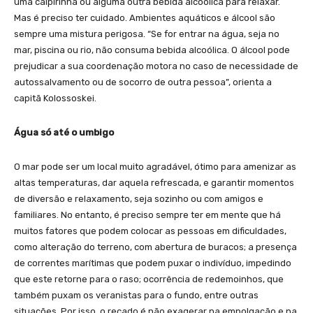
uma caipirinha ou alguma outra bebida alcoólica para relaxar.
Mas é preciso ter cuidado. Ambientes aquáticos e álcool são
sempre uma mistura perigosa. “Se for entrar na água, seja no
mar, piscina ou rio, não consuma bebida alcoólica. O álcool pode
prejudicar a sua coordenação motora no caso de necessidade de
autossalvamento ou de socorro de outra pessoa”, orienta a
capitã Kolossoskei.
Água só até o umbigo
O mar pode ser um local muito agradável, ótimo para amenizar as
altas temperaturas, dar aquela refrescada, e garantir momentos
de diversão e relaxamento, seja sozinho ou com amigos e
familiares. No entanto, é preciso sempre ter em mente que há
muitos fatores que podem colocar as pessoas em dificuldades,
como alteração do terreno, com abertura de buracos; a presença
de correntes marítimas que podem puxar o indivíduo, impedindo
que este retorne para o raso; ocorrência de redemoinhos, que
também puxam os veranistas para o fundo, entre outras
situações. Por isso, o recado é não exagerar na empolgação e na